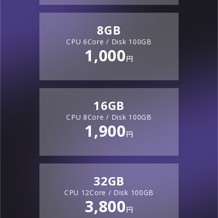
8
GB
CPU
6
Core / Disk
100
GB
1,000
円
16
GB
CPU
8
Core / Disk
100
GB
1,900
円
32
GB
CPU
12
Core / Disk
100
GB
3,800
円