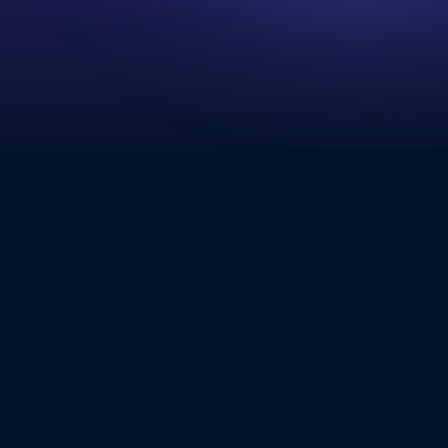
利用規模
約6人
利用タイトル
Minecraft
配信切り抜き
2026/07/31
ニュース
マインクラフト（Java版）の「Paper」が「26.2」に対応しまし
た
2026/07/31
ニュース
対応ゲームに「Sons Of The Forest」を追加しました