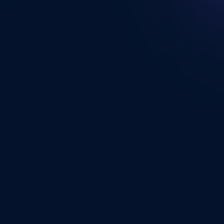
ポート開放はできますか？
利用できるお支払い方法を教えてく
ださい。
クレジットカードとPayPayに対応しています。
</br>PayPayは自動更新には対応しておりませ
ん。詳しくは<a
href="https://support.server.lolipop.jp/hc/ja/art
target="_blank">利用できる支払い方法と対応
ブランド</a>をご覧ください。</br>その他のお
支払い方法は順次対応予定です。