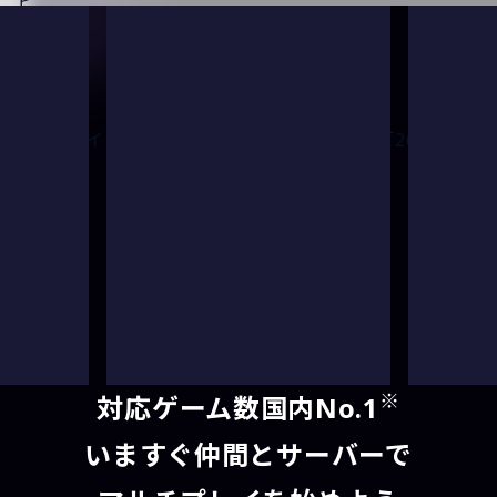
07.31
マインクラフト（Java版）の「Paper」が「26.2」に対応
※
対応ゲーム数国内No.1
いますぐ仲間とサーバーで