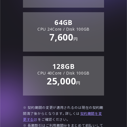
64
GB
CPU
24
Core / Disk
100
GB
7,600
円
128
GB
CPU
40
Core / Disk
100
GB
25,000
円
※ 契約期間の変更が適用されるのは現在の契約期
間満了後からとなります。詳しくは
契約期間を変
更する
をご確認ください。
※ 長期割引はご利用期間分をまとめて前払いして