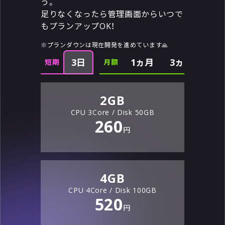
う。
足りなくなったら管理画面からいつで
もプランアップOK！
※プランダウンは現在開発を進めています🙏
3日
1ヵ月
3ヵ月
短期
月額
4%オフ~
2
GB
CPU
3
Core / Disk
50
GB
260
円
4
GB
CPU
4
Core / Disk
100
GB
520
円