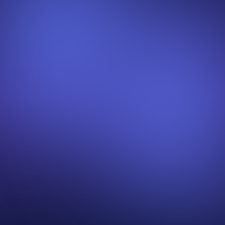
k4sen
さん
ZETA DIVISION® クリエイター
利用規模
約100人
利用タイトル
Project Zomboid
配信切り抜き
けんき
さん
ストリーマー