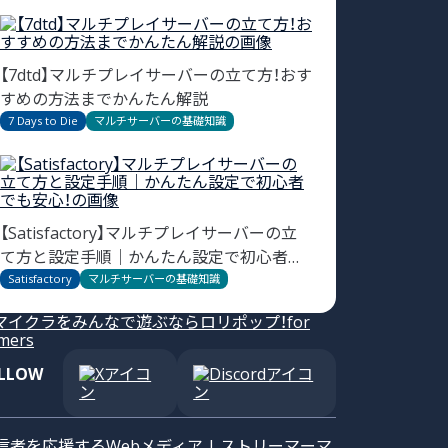
【7dtd】マルチプレイサーバーの立て方！おす
すめの方法までかんたん解説
7 Days to Die
マルチサーバーの基礎知識
【Satisfactory】マルチプレイサーバーの立
て方と設定手順｜かんたん設定で初心者で
も安心！
Satisfactory
マルチサーバーの基礎知識
LLOW
信者を応援するWebメディア | ストリーマーマ