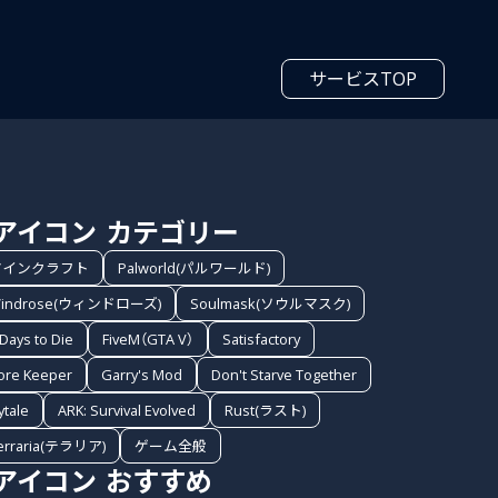
サービスTOP
カテゴリー
マインクラフト
Palworld(パルワールド)
indrose(ウィンドローズ)
Soulmask(ソウルマスク)
 Days to Die
FiveM（GTA V）
Satisfactory
ore Keeper
Garry's Mod
Don't Starve Together
ytale
ARK: Survival Evolved
Rust(ラスト)
erraria(テラリア)
ゲーム全般
おすすめ