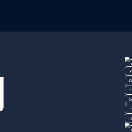
W
7
C
H
T