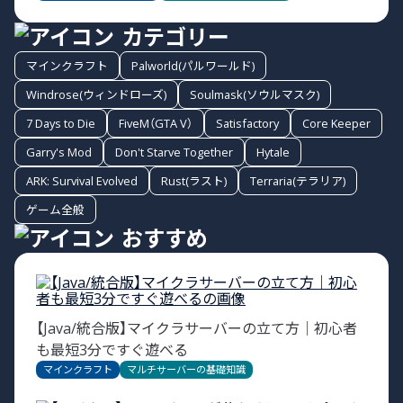
カテゴリー
マインクラフト
Palworld(パルワールド)
Windrose(ウィンドローズ)
Soulmask(ソウルマスク)
7 Days to Die
FiveM（GTA V）
Satisfactory
Core Keeper
Garry's Mod
Don't Starve Together
Hytale
ARK: Survival Evolved
Rust(ラスト)
Terraria(テラリア)
ゲーム全般
おすすめ
【Java/統合版】マイクラサーバーの立て方｜初心者
も最短3分ですぐ遊べる
マインクラフト
マルチサーバーの基礎知識