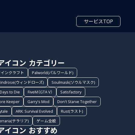
サービスTOP
カテゴリー
マインクラフト
Palworld(パルワールド)
indrose(ウィンドローズ)
Soulmask(ソウルマスク)
 Days to Die
FiveM（GTA V）
Satisfactory
ore Keeper
Garry's Mod
Don't Starve Together
ytale
ARK: Survival Evolved
Rust(ラスト)
erraria(テラリア)
ゲーム全般
おすすめ