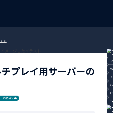
立て方
のマルチプレイ用サーバーの
W
7
C
H
バーの基礎知識
T