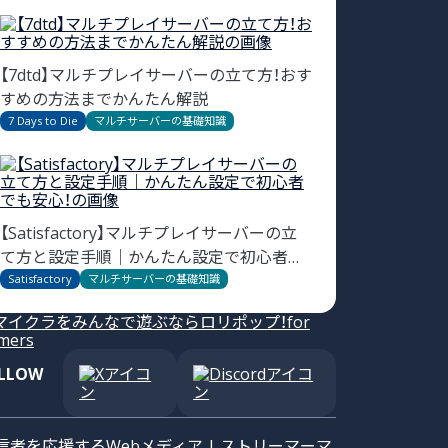
【7dtd】マルチプレイサーバーの立て方！おす
すめの方法までかんたん解説
7 Days to Die
マルチサーバーの基礎知識
【Satisfactory】マルチプレイサーバーの立
て方と設定手順｜かんたん設定で初心者で
も安心！
Satisfactory
マルチサーバーの基礎知識
LLOW
信者を応援するWebメディア | ストリーマーマ