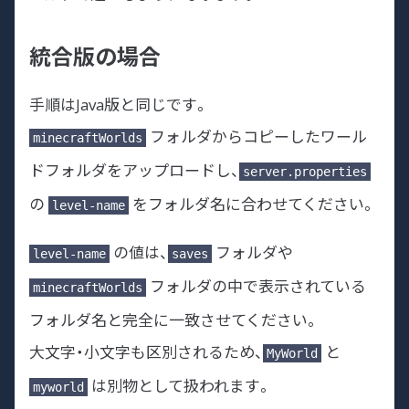
統合版の場合
手順はJava版と同じです。
フォルダからコピーしたワール
minecraftWorlds
ドフォルダをアップロードし、
server.properties
の
をフォルダ名に合わせてください。
level-name
の値は、
フォルダや
level-name
saves
フォルダの中で表示されている
minecraftWorlds
フォルダ名と完全に一致させてください。
大文字・小文字も区別されるため、
と
MyWorld
は別物として扱われます。
myworld