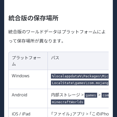
統合版の保存場所
統合版のワールドデータはプラットフォームによ
って保存場所が異なります。
プラットフォー
パス
ム
Windows
%localappdata%\Packages\Microso
LocalState\games\com.mojang\min
Android
内部ストレージ >
>
games
com.mo
minecraftWorlds
iOS / iPad
「ファイル」アプリ > 「このiPhone内