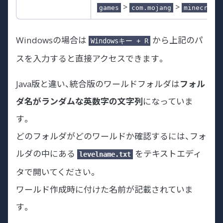
>
>
games
com.mojang
minecraft
Windowsの場合は
から上記のパ
Windowsキー + R
スを入力すると直接アクセスできます。
Java版と違い、統合版のワールドフォルダは
フォル
ダ名がランダムな英数字の文字列
になっていま
す。
どのフォルダがどのワールドか確認するには、フォ
ルダの中にある
をテキストエディ
levelname.txt
タで開いてください。
ワールド作成時に付けた名前が記載されていま
す。