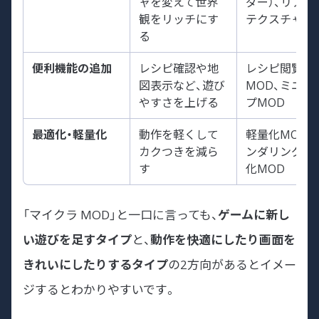
ャを変えて世界
ダー）、リアル
観をリッチにす
テクスチャ
る
便利機能の追加
レシピ確認や地
レシピ閲覧
図表示など、遊び
MOD、ミニマ
やすさを上げる
プMOD
最適化・軽量化
動作を軽くして
軽量化MOD、
カクつきを減ら
ンダリング高
す
化MOD
「マイクラ MOD」と一口に言っても、
ゲームに新し
い遊びを足すタイプ
と、
動作を快適にしたり画面を
きれいにしたりするタイプ
の2方向があるとイメー
ジするとわかりやすいです。